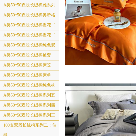
A类50*50双股长绒棉雅系列
A类50*50双股长绒棉奥帝格
A类50*50双股长绒棉提花（
A类50*50双股长绒棉提花（
A类50*50双股长绒棉纯色双
A类50*50双股长绒棉被套
A类50*50双股长绒棉床笠
A类50*50双股长绒棉床单
A类50*50双股长绒棉纯色枕
A类50*50双股长绒棉系列五
A类50*50双股长绒棉系列四
A类50*50双股长绒棉系列三
100支双股长绒棉系列二：伯
爵