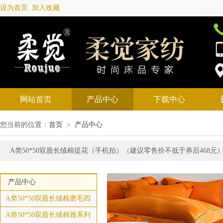
设为首页
加入收藏
网站首页
产品中心
下载中心
您当前的位置：
首页
>
产品中心
A类50*50双股长绒棉提花（手机拍）（建议零售价不低于券后468元
产品中心
A类50*50双股长绒棉磨毛四
A类50*50双股长绒棉雅系列