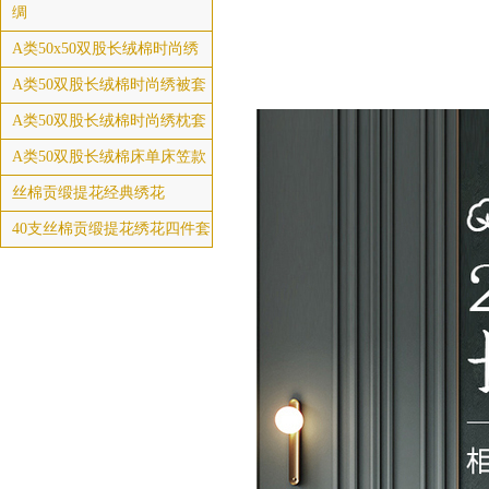
绸
A类50x50双股长绒棉时尚绣
A类50双股长绒棉时尚绣被套
A类50双股长绒棉时尚绣枕套
A类50双股长绒棉床单床笠款
丝棉贡缎提花经典绣花
40支丝棉贡缎提花绣花四件套